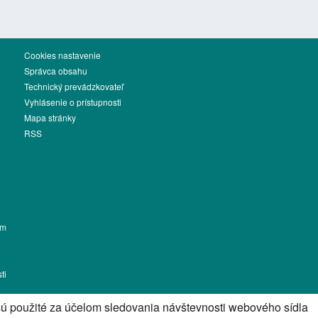
Cookies nastavenie
Správca obsahu
Technický prevádzkovateľ
Vyhlásenie o prístupnosti
Mapa stránky
RSS
ém
ti
sú použité za účelom sledovania návštevnosti webového sídla