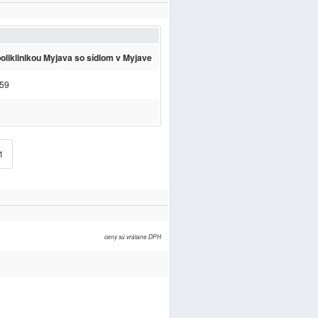
liklinikou Myjava so sídlom v Myjave
 59
1
ceny sú vrátane DPH