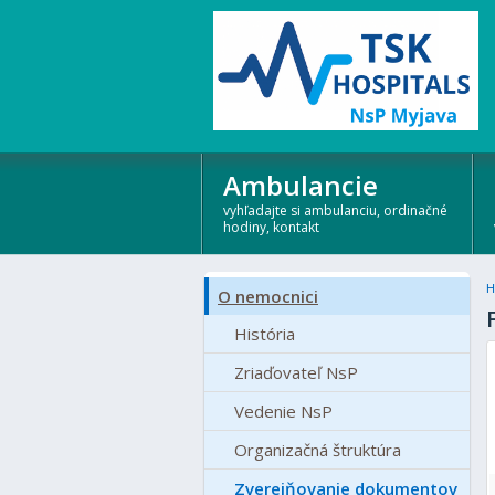
Ambulancie
vyhľadajte si ambulanciu, ordinačné
hodiny, kontakt
H
O nemocnici
História
Zriaďovateľ NsP
Vedenie NsP
Organizačná štruktúra
Zverejňovanie dokumentov