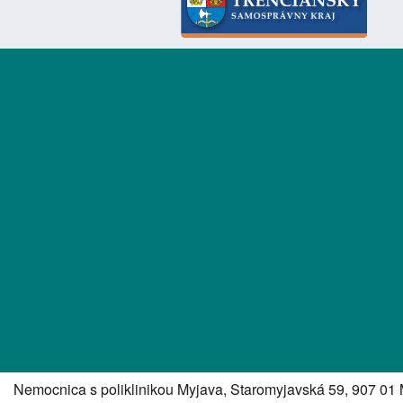
Nemocnica s poliklinikou Myjava, Staromyjavská 59, 907 01 