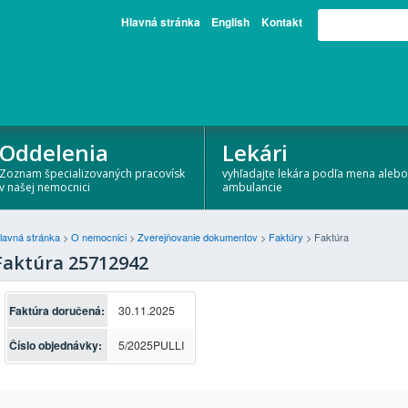
Hlavná stránka
English
Kontakt
Oddelenia
Lekári
Zoznam špecializovaných pracovísk
vyhľadajte lekára podľa mena alebo
v našej nemocnici
ambulancie
lavná stránka
>
O nemocnici
>
Zverejňovanie dokumentov
>
Faktúry
>
Faktúra
Faktúra 25712942
Faktúra doručená:
30.11.2025
Číslo objednávky:
5/2025PULLI