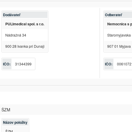
Dodávateľ
Odberateľ
PULImedical spol. s r.o.
Nemocnica s po
Nádražná 34
Staromyjavska
900 28 Ivanka pri Dunaji
907 01 Myjava
IČO:
31344399
IČO:
0061072
ŠZM
Názov položky
ŠZM