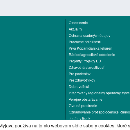
O nemocnici
Aktuality
Ochrana osobných údajov
Pracovné príležitosti
Prvá Kopaničiarska lekáreň
Rádiodiagnostické oddelenie
Projekty/Projekty EU
Zdravotná starostlivosť
Pre pacientov
Pre zdravotníkov
Dobrovoľníci
Integrovaný regionálny operačný syst
Verejné obstarávanie
Životné prostredie
Oznamovanie protispoločenskej činnos
Jedálny lístok
Kontakt
Myjava používa na tomto webovom sídle súbory cookies, ktoré 