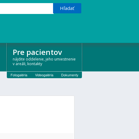
Pre pacientov
nájdite oddelenie, jeho umiestnenie
v areáli, kontakty
Fotogaléria
Videogaléria
Dokumenty