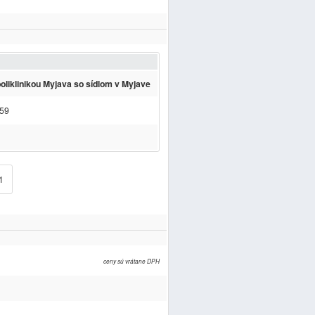
liklinikou Myjava so sídlom v Myjave
 59
1
ceny sú vrátane DPH