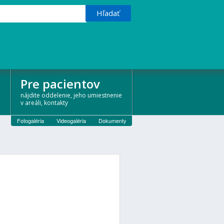
Pre pacientov
nájdite oddelenie, jeho umiestnenie
v areáli, kontakty
Fotogaléria
Videogaléria
Dokumenty