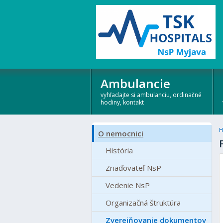
Ambulancie
vyhľadajte si ambulanciu, ordinačné
hodiny, kontakt
H
O nemocnici
História
Zriaďovateľ NsP
Vedenie NsP
Organizačná štruktúra
Zverejňovanie dokumentov