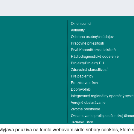
O nemocnici
Aktuality
Ochrana osobných údajov
Pracovné príležitosti
Prvá Kopaničiarska lekáreň
Rádiodiagnostické oddelenie
Projekty/Projekty EU
Zdravotná starostlivosť
Pre pacientov
Pre zdravotníkov
Dobrovoľníci
Integrovaný regionálny operačný syst
Verejné obstarávanie
Životné prostredie
Oznamovanie protispoločenskej činnos
Jedálny lístok
Kontakt
Myjava používa na tomto webovom sídle súbory cookies, ktoré 