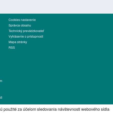
Cookies nastavenie
Správca obsahu
Technický prevádzkovateľ
Vyhlásenie o prístupnosti
Mapa stránky
RSS
ém
ti
sú použité za účelom sledovania návštevnosti webového sídla