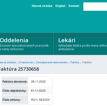
Hlavná stránka
English
Kontakt
Oddelenia
Lekári
Zoznam špecializovaných pracovísk
vyhľadajte lekára podľa mena alebo
v našej nemocnici
ambulancie
lavná stránka
>
O nemocnici
>
Zverejňovanie dokumentov
>
Faktúry
>
Faktúra
Faktúra 25730658
Faktúra doručená:
28.11.2025
Číslo objednávky:
61/11/2025
Číslo zmluvy:
RD č. 56/2024