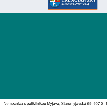
Nemocnica s poliklinikou Myjava, Staromyjavská 59, 907 01 