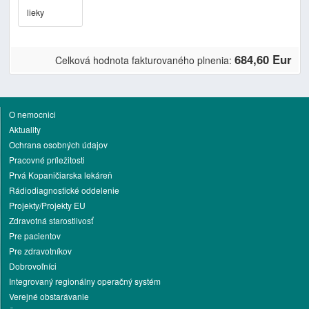
lieky
684,60 Eur
Celková hodnota fakturovaného plnenia:
O nemocnici
Aktuality
Ochrana osobných údajov
Pracovné príležitosti
Prvá Kopaničiarska lekáreň
Rádiodiagnostické oddelenie
Projekty/Projekty EU
Zdravotná starostlivosť
Pre pacientov
Pre zdravotníkov
Dobrovoľníci
Integrovaný regionálny operačný systém
Verejné obstarávanie