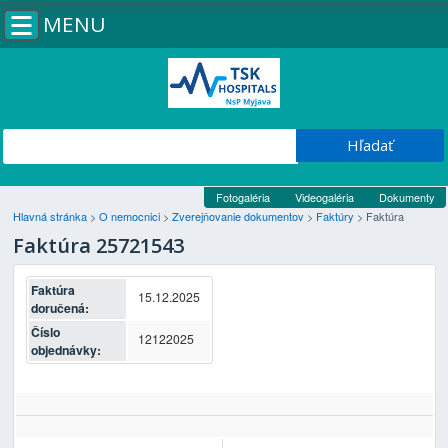
MENU
Fotogaléria
Videogaléria
Dokumenty
Hlavná stránka
>
O nemocnici
>
Zverejňovanie dokumentov
>
Faktúry
>
Faktúra
Faktúra 25721543
Faktúra
15.12.2025
doručená:
Číslo
12122025
objednávky: