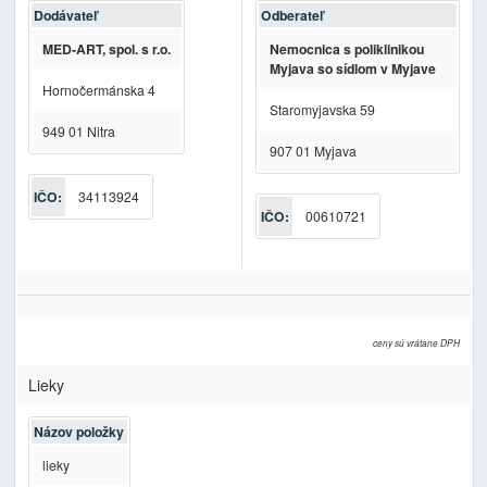
Dodávateľ
Odberateľ
MED-ART, spol. s r.o.
Nemocnica s poliklinikou
Myjava so sídlom v Myjave
Hornočermánska 4
Staromyjavska 59
949 01 Nitra
907 01 Myjava
IČO:
34113924
IČO:
00610721
ceny sú vrátane DPH
Lieky
Názov položky
lieky