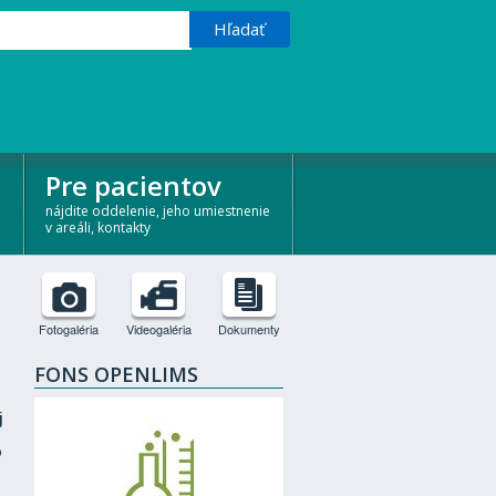
Pre pacientov
nájdite oddelenie, jeho umiestnenie
v areáli, kontakty
Fotogaléria
Videogaléria
Dokumenty
FONS OPENLIMS
j
o