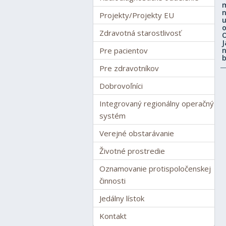
m
n
Projekty/Projekty EU
u
o
Zdravotná starostlivosť
O
J
Pre pacientov
n
b
Pre zdravotníkov
Dobrovoľníci
Integrovaný regionálny operačný
systém
Verejné obstarávanie
Životné prostredie
Oznamovanie protispoločenskej
činnosti
Jedálny lístok
Kontakt