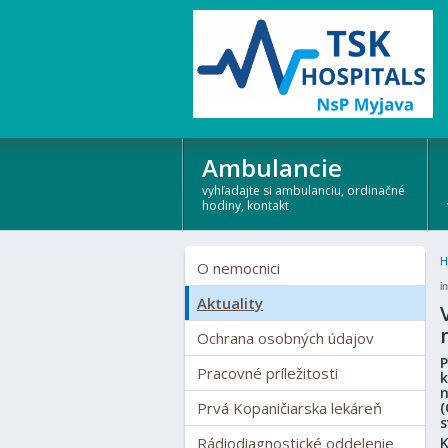
Ambulancie
vyhľadajte si ambulanciu, ordinačné
hodiny, kontakt
H
O nemocnici
i
Aktuality
Ochrana osobných údajov
P
Pracovné príležitosti
k
n
Prvá Kopaničiarska lekáreň
(
s
Rádiodiagnostické oddelenie
K