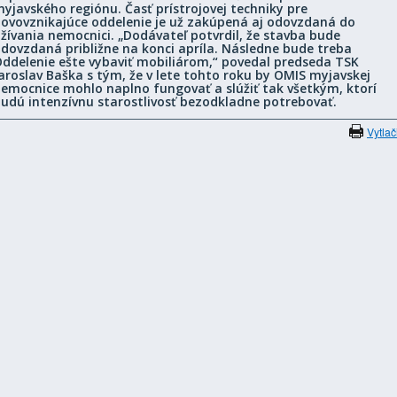
yjavského regiónu.
Časť prístrojovej techniky pre
ovovznikajúce oddelenie je už zakúpená
aj odovzdaná do
žívania nemocnici. „Dodávateľ potvrdil, že stavba bude
dovzdaná približne na konci apríla. Následne bude treba
ddelenie ešte vybaviť mobiliárom,“ povedal predseda TSK
aroslav Baška s tým, že v lete tohto roku by OMIS myjavskej
emocnice mohlo naplno fungovať a slúžiť tak všetkým, ktorí
udú intenzívnu starostlivosť bezodkladne potrebovať.
Vytlač