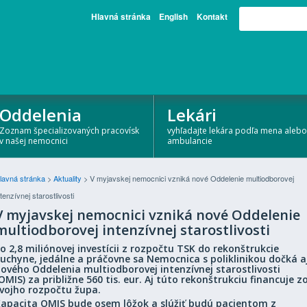
Hlavná stránka
English
Kontakt
Oddelenia
Lekári
Zoznam špecializovaných pracovísk
vyhľadajte lekára podľa mena alebo
v našej nemocnici
ambulancie
lavná stránka
>
Aktuality
>
V myjavskej nemocnici vzniká nové Oddelenie multiodborovej
ntenzívnej starostlivosti
V myjavskej nemocnici vzniká nové Oddelenie
multiodborovej intenzívnej starostlivosti
o 2,8 miliónovej investícii z rozpočtu TSK do rekonštrukcie
uchyne, jedálne a práčovne sa Nemocnica s poliklinikou dočká a
ového Oddelenia multiodborovej intenzívnej starostlivosti
OMIS) za približne 560 tis. eur. Aj túto rekonštrukciu financuje z
vojho rozpočtu župa.
apacita OMIS
bude osem lôžok
a slúžiť budú pacientom z