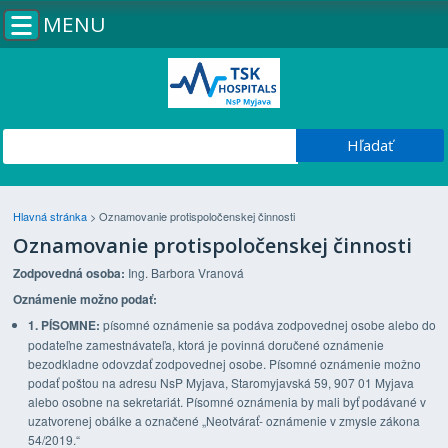
MENU
Hlavná stránka
>
Oznamovanie protispoločenskej činnosti
Oznamovanie protispoločenskej činnosti
Zodpovedná osoba:
Ing. Barbora Vranová
Oznámenie možno podať:
1. PÍSOMNE:
písomné oznámenie sa podáva zodpovednej osobe alebo do
podateľne zamestnávateľa, ktorá je povinná doručené oznámenie
bezodkladne odovzdať zodpovednej osobe. Písomné oznámenie možno
podať poštou na adresu NsP Myjava, Staromyjavská 59, 907 01 Myjava
alebo osobne na sekretariát. Písomné oznámenia by mali byť podávané v
uzatvorenej obálke a označené „Neotvárať- oznámenie v zmysle zákona
54/2019.“