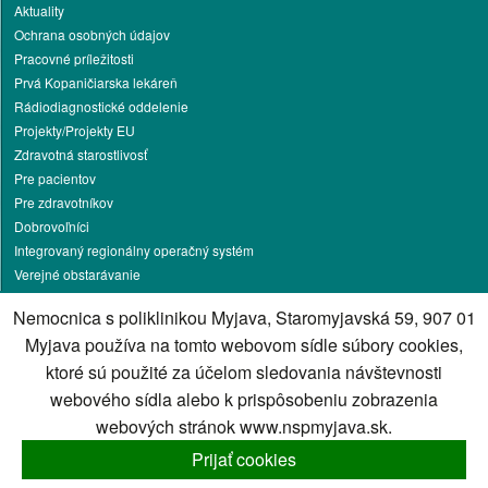
Aktuality
Ochrana osobných údajov
Pracovné príležitosti
Prvá Kopaničiarska lekáreň
Rádiodiagnostické oddelenie
Projekty/Projekty EU
Zdravotná starostlivosť
Pre pacientov
Pre zdravotníkov
Dobrovoľníci
Integrovaný regionálny operačný systém
Verejné obstarávanie
Životné prostredie
Nemocnica s poliklinikou Myjava, Staromyjavská 59, 907 01
Oznamovanie protispoločenskej činnosti
Myjava používa na tomto webovom sídle súbory cookies,
Jedálny lístok
ktoré sú použité za účelom sledovania návštevnosti
Kontakt
webového sídla alebo k prispôsobeniu zobrazenia
Cookies nastavenie
webových stránok www.nspmyjava.sk.
Správca obsahu
Technický prevádzkovateľ
Prijať cookies
Vyhlásenie o prístupnosti