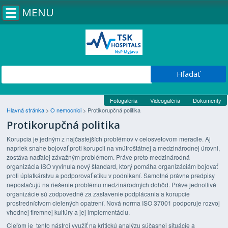
MENU
Fotogaléria
Videogaléria
Dokumenty
Hlavná stránka
>
O nemocnici
>
Protikorupčná politika
Protikorupčná politika
Korupcia je jedným z najčastejších problémov v celosvetovom meradle. Aj
napriek snahe bojovať proti korupcii na vnútroštátnej a medzinárodnej úrovni,
zostáva naďalej závažným problémom. Práve preto medzinárodná
organizácia ISO vyvinula nový štandard, ktorý pomáha organizáciám bojovať
proti úplatkárstvu a podporovať etiku v podnikaní. Samotné právne predpisy
nepostačujú na riešenie problému medzinárodných dohôd. Práve jednotlivé
organizácie sú zodpovedné za zastavenie podplácania a korupcie
prostredníctvom cielených opatrení. Nová norma ISO 37001 podporuje rozvoj
vhodnej firemnej kultúry a jej implementáciu.
Cieľom je tento nástroj využiť na kritickú analýzu súčasnej situácie a