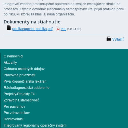
integrovať vhodné protikorupčné opatrenia do svojich existujúcich štruktúr a
procesov. Z týchto dôvodov Trenčiansky samosprávny kraj prijal protikorupčnú
politiku, ku ktorej sa hlási aj naša organizácia.
Dokumenty na stiahnutie
protikorupcna_politika.pdf
|
(144,44 KB)
PDF
Vytlačiť
O nemocnici
Aktuality
Ochrana osobných údajov
Pracovné príležitosti
Prvá Kopaničiarska lekáreň
Rádiodiagnostické oddelenie
Projekty/Projekty EU
Zdravotná starostlivosť
Pre pacientov
Pre zdravotníkov
Dobrovoľníci
Integrovaný regionálny operačný systém