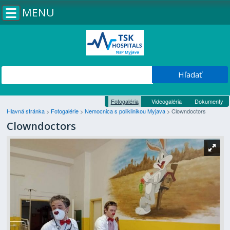
MENU
Fotogaléria
Videogaléria
Dokumenty
Hlavná stránka
>
Fotogalérie
>
Nemocnica s poliklinikou Myjava
>
Clowndoctors
Clowndoctors