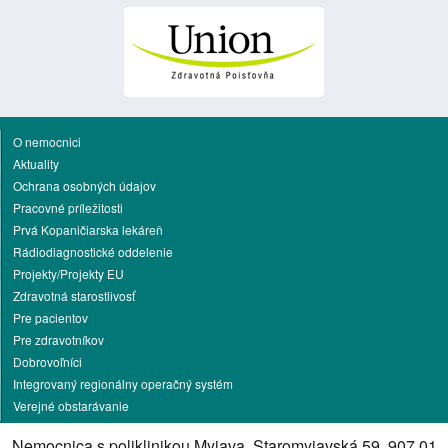
O nemocnici
Aktuality
Ochrana osobných údajov
Pracovné príležitosti
Prvá Kopaničiarska lekáreň
Rádiodiagnostické oddelenie
Projekty/Projekty EU
Zdravotná starostlivosť
Pre pacientov
Pre zdravotníkov
Dobrovoľníci
Integrovaný regionálny operačný systém
Verejné obstarávanie
Životné prostredie
Nemocnica s poliklinikou Myjava, Staromyjavská 59, 907 01