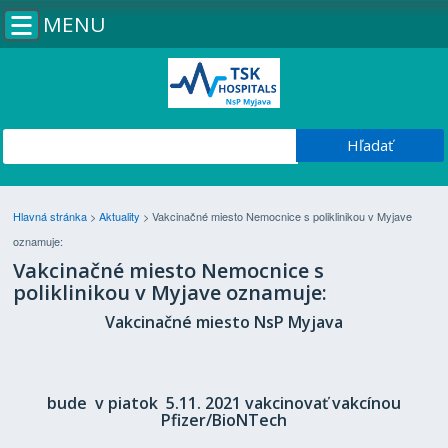
MENU
Hlavná stránka
>
Aktuality
>
Vakcinačné miesto Nemocnice s poliklinikou v Myjave
oznamuje:
Vakcinačné miesto Nemocnice s
poliklinikou v Myjave oznamuje:
Vakcinačné miesto NsP Myjava
bude v
piatok 5.11.
2021
vakcinovať vakcínou
Pfizer/BioNTech