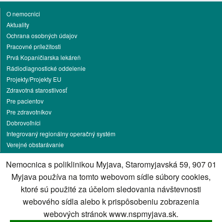
O nemocnici
Aktuality
Ochrana osobných údajov
Pracovné príležitosti
Prvá Kopaničiarska lekáreň
Rádiodiagnostické oddelenie
Projekty/Projekty EU
Zdravotná starostlivosť
Pre pacientov
Pre zdravotníkov
Dobrovoľníci
Integrovaný regionálny operačný systém
Verejné obstarávanie
Životné prostredie
Nemocnica s poliklinikou Myjava, Staromyjavská 59, 907 01
Oznamovanie protispoločenskej činnosti
Myjava používa na tomto webovom sídle súbory cookies,
Jedálny lístok
ktoré sú použité za účelom sledovania návštevnosti
Kontakt
webového sídla alebo k prispôsobeniu zobrazenia
Cookies nastavenie
webových stránok www.nspmyjava.sk.
Správca obsahu