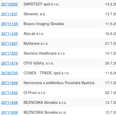
26710292
SARSTEDT spol.s r.o.
13.2.
26711637
Slovanet, a.s.
13.7.
26711125
Bracco Imaging Slovakia
11.5.
26711439
Alza.sk s.r.o.
16.6.
26711627
MyDevice s.r.o.
07.7.
26711655
Siemens Healthcare s.r.o
10.7.
26711674
OTIS Výťahy, s.r.o.
20.7.
26720753
CONEX - TRADE, spol.s r.o.
11.6.
26711629
Nemocnica s poliklinikou Považská Bystrica
17.7.
26711602
Ol Prom s.r.o.
02.7.
26711638
BEZNOSKA Slovakia s.r.o.
13.7.
26711639
BEZNOSKA Slovakia s.r.o.
13.7.