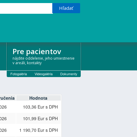
Pre pacientov
nájdite oddelenie, jeho umiestnenie
v areáli, kontakty
Fotogaléria
Videogaléria
Dokumenty
ručenia
Hodnota
2026
103,36 Eur s DPH
2026
101,99 Eur s DPH
2026
1 190,70 Eur s DPH