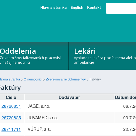
Hlavná stránka
English
Kontakt
Oddelenia
Lekári
Zoznam špecializovaných pracovísk
vyhľadajte lekára podľa mena alebo
v našej nemocnici
ambulancie
lavná stránka
>
O nemocnici
>
Zverejňovanie dokumentov
>
Faktúry
Faktúry
Číslo
Dodávateľ
Dátum do
26720854
JAGE, s.r.o.
06.7.
26720825
JUVAMED s.r.o.
03.7.
26711711
VÚRUP, a.s.
22.7.