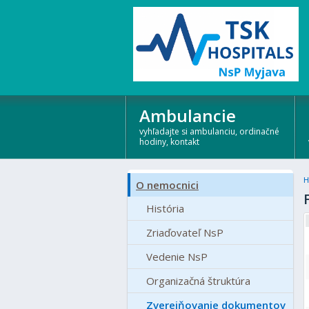
Ambulancie
vyhľadajte si ambulanciu, ordinačné
hodiny, kontakt
H
O nemocnici
História
Zriaďovateľ NsP
Vedenie NsP
Organizačná štruktúra
Zverejňovanie dokumentov