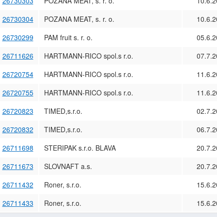
26730303
POZANA MEAT, s. r. o.
10.6.
26730304
POZANA MEAT, s. r. o.
10.6.
26730299
PAM fruit s. r. o.
05.6.
26711626
HARTMANN-RICO spol.s r.o.
07.7.
26720754
HARTMANN-RICO spol.s r.o.
11.6.
26720755
HARTMANN-RICO spol.s r.o.
11.6.
26720823
TIMED,s.r.o.
02.7.
26720832
TIMED,s.r.o.
06.7.
26711698
STERIPAK s.r.o. BLAVA
20.7.
26711673
SLOVNAFT a.s.
20.7.
26711432
Roner, s.r.o.
15.6.
26711433
Roner, s.r.o.
15.6.