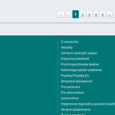
1
<<
<
2
3
4
5
>
O nemocnici
Aktuality
Ochrana osobných údajov
Pracovné príležitosti
Prvá Kopaničiarska lekáreň
Rádiodiagnostické oddelenie
Projekty/Projekty EU
Zdravotná starostlivosť
Pre pacientov
Pre zdravotníkov
Dobrovoľníci
Integrovaný regionálny operačný syst
Verejné obstarávanie
Životné prostredie