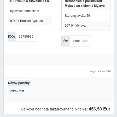
BEZNOSKA Slovakia s.r.o.
Nemocnica s poliklinikou
Myjava so sídlom v Myjave
Kyjevské námestie 6
Staromyjavska 59
97404 Banská Bystrica
907 01 Myjava
IČO:
35750936
IČO:
00610721
ceny sú vrátane DPH
Názov položky
Zdrav.mat.
456,50 Eur
Celková hodnota fakturovaného plnenia: