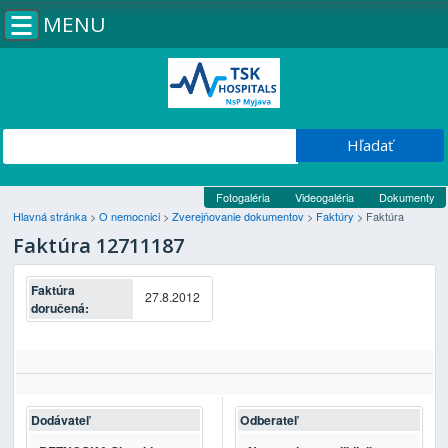
MENU
Fotogaléria
Videogaléria
Dokumenty
Hlavná stránka
>
O nemocnici
>
Zverejňovanie dokumentov
>
Faktúry
>
Faktúra
Faktúra 12711187
Faktúra
27.8.2012
doručená:
Dodávateľ
Odberateľ