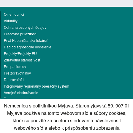
O nemocnici
Aktuality
Ochrana osobných údajov
Pracovné príležitosti
Prvá Kopaničiarska lekáreň
Rádiodiagnostické oddelenie
Projekty/Projekty EU
Zdravotná starostlivosť
Pre pacientov
Pre zdravotníkov
Dobrovoľníci
Integrovaný regionálny operačný systém
Verejné obstarávanie
Životné prostredie
Nemocnica s poliklinikou Myjava, Staromyjavská 59, 907 01
Oznamovanie protispoločenskej činnosti
Jedálny lístok
Myjava používa na tomto webovom sídle súbory cookies,
Kontakt
ktoré sú použité za účelom sledovania návštevnosti
webového sídla alebo k prispôsobeniu zobrazenia
Cookies nastavenie